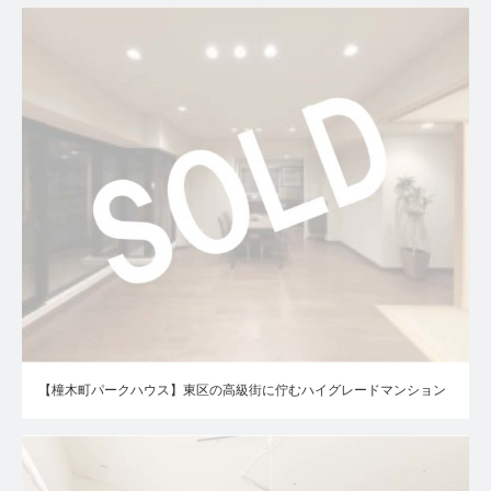
【橦木町パークハウス】東区の高級街に佇むハイグレードマンション