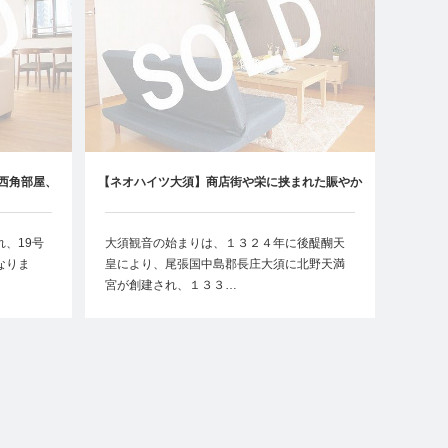
西角部屋、
【ネオハイツ大須】商店街や栄に挟まれた賑やか
な立地にあるリノベーション物件
、19号
大須観音の始まりは、１３２４年に後醍醐天
なりま
皇により、尾張国中島郡長庄大須に北野天満
宮が創建され、１３３…