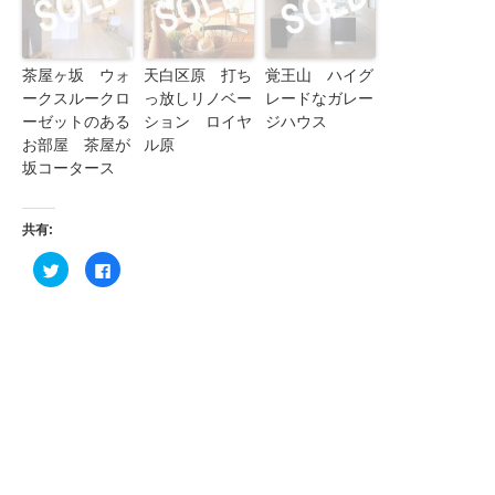
茶屋ヶ坂 ウォ
天白区原 打ち
覚王山 ハイグ
ークスルークロ
っ放しリノベー
レードなガレー
ーゼットのある
ション ロイヤ
ジハウス
お部屋 茶屋が
ル原
坂コータース
共有:
ク
Facebook
リ
で
ッ
共
ク
有
し
す
て
る
Twitter
に
で
は
共
ク
有
リ
(新
ッ
し
ク
い
し
ウ
て
ィ
く
ン
だ
ド
さ
ウ
い