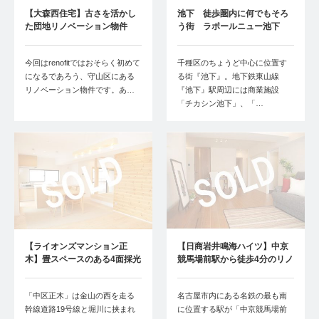
【大森西住宅】古さを活かし
池下 徒歩圏内に何でもそろ
た団地リノベーション物件
う街 ラポールニュー池下
今回はrenofitではおそらく初めて
千種区のちょうど中心に位置す
になるであろう、守山区にある
る街『池下』。地下鉄東山線
リノベーション物件です。あ…
『池下』駅周辺には商業施設
「チカシン池下」、「…
【ライオンズマンション正
【日商岩井鳴海ハイツ】中京
木】畳スペースのある4面採光
競馬場前駅から徒歩4分のリノ
のデザイナー…
ベーション…
「中区正木」は金山の西を走る
名古屋市内にある名鉄の最も南
幹線道路19号線と堀川に挟まれ
に位置する駅が「中京競馬場前