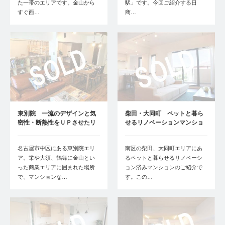
た一帯のエリアです。金山から
駅」です。今回ご紹介する日
すぐ西…
商…
東別院 一流のデザインと気
柴田・大同町 ペットと暮ら
密性・断熱性をＵＰさせたリ
せるリノベーションマンショ
ノベーション…
ン
名古屋市中区にある東別院エリ
南区の柴田、大同町エリアにあ
ア。栄や大須、鶴舞に金山とい
るペットと暮らせるリノベーシ
った商業エリアに囲まれた場所
ョン済みマンションのご紹介で
で、マンションな…
す。この…