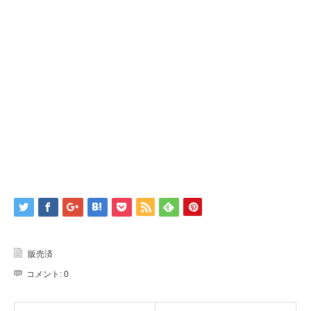
で
(新
開
し
き
い
ま
ウ
す)
ィ
ン
ド
ウ
で
開
き
ま
す)
販売済
コメント:
0