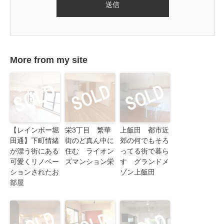
More from my site
【レインボー堀
栄3丁目 繁華
上飯田 都市近
田通】下町情緒
街のど真ん中に
郊の何でもそろ
が漂う街にある
住む ライオン
ってる街で暮ら
可愛くリノベー
ズマンション栄
す グランドメ
ションされたお
ゾン上飯田
部屋