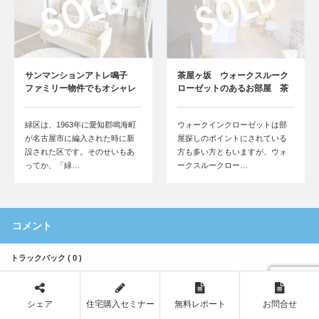
サンマンションアトレ鳴子
茶屋ヶ坂 ウォークスルーク
ファミリー物件でもオシャレ
ローゼットのあるお部屋 茶
を楽しみたい…
屋が坂コータ…
緑区は、1963年に愛知郡鳴海町
ウォークインクローゼットは部
が名古屋市に編入された時に新
屋探しのポイントにされている
設された区です。そのせいもあ
方も多い方ともいますが、ウォ
ってか、「緑…
ークスルークロー…
コメント
トラックバック ( 0 )
コメント ( 0 )
シェア
住宅購入セミナー
無料レポート
お問合せ